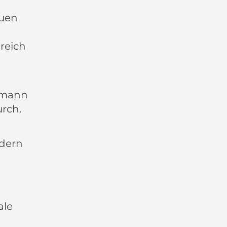
euen
reich
ufmann
urch.
üdern
ale