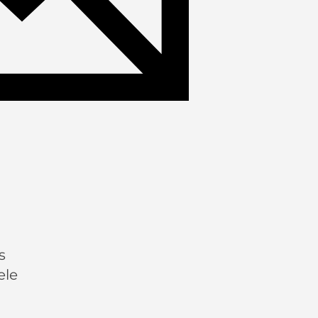
s
ele