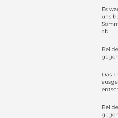
Es war
uns be
Sommer
ab.
Bei de
gegen 
Das T
ausget
entsc
Bei de
gegen 