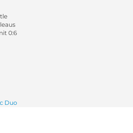
tle
leaus
it 0:6
c Duo