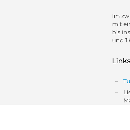
Im zwe
mit e
bis in
und 1:
Link
Tu
Li
M