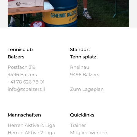
Tennisclub
Standort
Balzers
Tennisplatz
Postfach 319
Rheinau
9496 Balzers
9496 Balzers
+41 78 626 78 01
info@tcbalzers.li
Zum Lageplan
Mannschaften
Quicklinks
Herren Aktive 2. Liga
Trainer
Herren Aktive 2. Liga
Mitglied werden