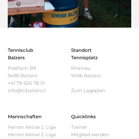
Tennisclub
Standort
Balzers
Tennisplatz
Postfach 319
Rheinau
9496 Balzers
9496 Balzers
+41 78 626 78 01
info@tcbalzers.li
Zum Lageplan
Mannschaften
Quicklinks
Herren Aktive 2. Liga
Trainer
Herren Aktive 2. Liga
Mitglied werden