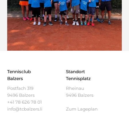
Tennisclub
Standort
Balzers
Tennisplatz
Postfach 319
Rheinau
9496 Balzers
9496 Balzers
+41 78 626 78 01
info@tcbalzers.li
Zum Lageplan