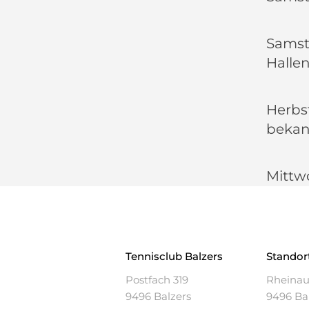
Samsta
Halle
Herbs
bekan
Mittw
Tennisclub
Balzers
Standor
Postfach 319
Rheina
9496 Balzers
9496 Ba