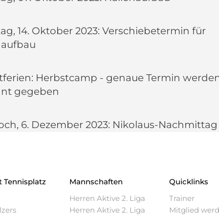
g, 14. Oktober 2023: Verschiebetermin für
naufbau
tferien: Herbstcamp - genaue Termin werde
nt gegeben
och, 6. Dezember 2023: Nikolaus-Nachmittag
t
Tennisplatz
Mannschaften
Quicklinks
u
Herren Aktive 2. Liga
Trainer
lzers
Herren Aktive 2. Liga
Mitglied wer