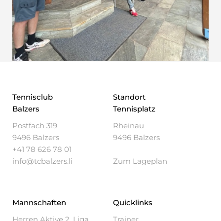
Tennisclub
Standort
Balzers
Tennisplatz
Postfach 319
Rheinau
9496 Balzers
9496 Balzers
+41 78 626 78 01
info@tcbalzers.li
Zum Lageplan
Mannschaften
Quicklinks
Herren Aktive 2. Liga
Trainer