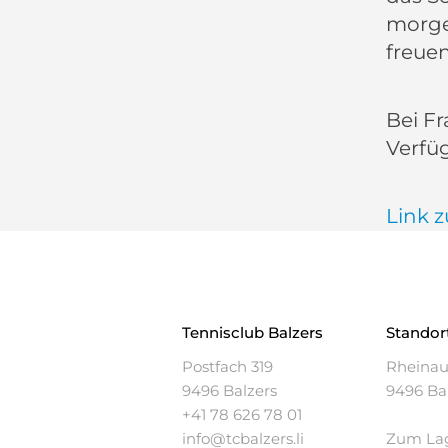
morgen
freuen
Bei F
Verfü
Link 
Tennisclub
Balzers
Standor
Postfach 319
Rheina
9496 Balzers
9496 Ba
+41 78 626 78 01
info@tcbalzers.li
Zum La