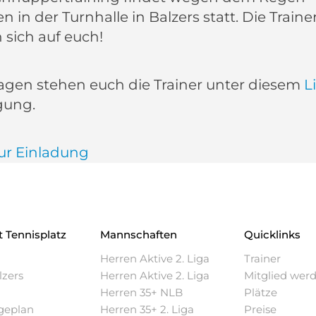
 in der Turnhalle in Balzers statt. Die Traine
 sich auf euch!
ragen stehen euch die Trainer unter diesem
L
gung.
zur Einladung
t
Tennisplatz
Mannschaften
Quicklinks
u
Herren Aktive 2. Liga
Trainer
lzers
Herren Aktive 2. Liga
Mitglied wer
Herren 35+ NLB
Plätze
geplan
Herren 35+ 2. Liga
Preise