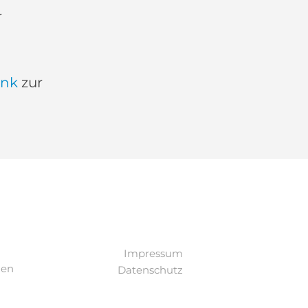
r
ink
zur
Impressum
den
Datenschutz