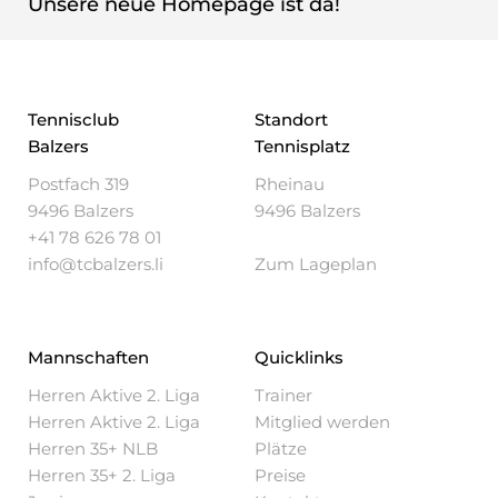
Unsere neue Homepage ist da!
Tennisclub
Standort
Balzers
Tennisplatz
Postfach 319
Rheinau
9496 Balzers
9496 Balzers
+41 78 626 78 01
info@tcbalzers.li
Zum Lageplan
Mannschaften
Quicklinks
Herren Aktive 2. Liga
Trainer
Herren Aktive 2. Liga
Mitglied werden
Herren 35+ NLB
Plätze
Herren 35+ 2. Liga
Preise